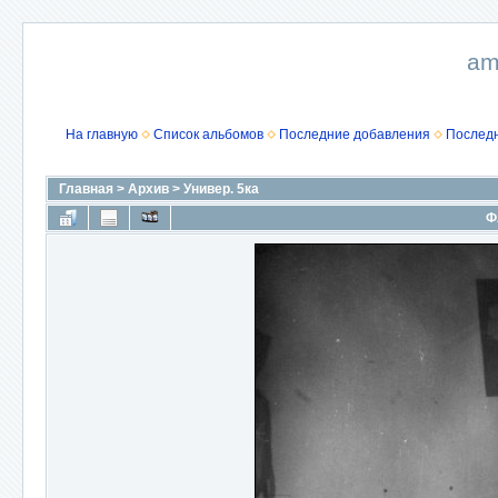
am
На главную
Список альбомов
Последние добавления
Послед
Главная
>
Архив
>
Универ. 5ка
Ф