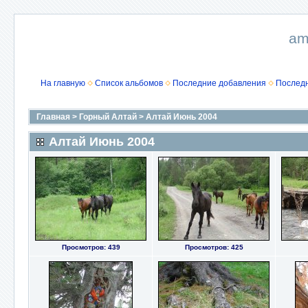
am
На главную
Список альбомов
Последние добавления
Послед
Главная
>
Горный Алтай
>
Алтай Июнь 2004
Алтай Июнь 2004
Просмотров: 439
Просмотров: 425