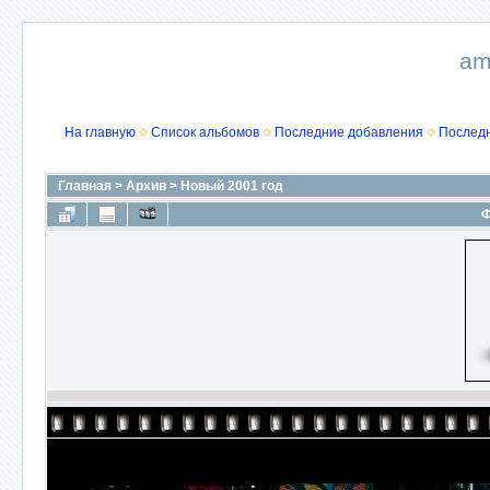
am
На главную
Список альбомов
Последние добавления
Послед
Главная
>
Архив
>
Новый 2001 год
Ф