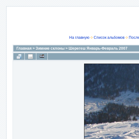
На главную
Список альбомов
Посл
Главная
>
Зимние склоны
>
Шерегеш Январь-Февраль 2007