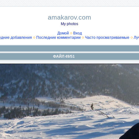
amakarov.com
My photos
Домой
Вход
едние добавления
Последние комментарии
Часто просматриваемые
Лу
ФАЙЛ 49/51